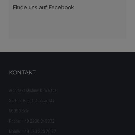
Finde uns auf Facebook
KONTAKT
Architekt Michael K. Walther
Sürther Hauptstrasse 144
50999 Köln
Phone: +49 2236 949002
Mobile: +49 170 325 70 77