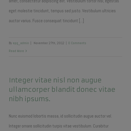
amet, consectetur adipiscing elit. Vestibulum tortor nisi, egestas
eget molestie tincidunt, tempus sed justo. Vestibulum ultricies
auctor varius. Fusce consequat tincidunt [...]
By
epg_admin
|
November 27th, 2012
|
0 Comments
Read More
Integer vitae nisl non augue
ullamcorper blandit donec vitae
nibh ipsums.
Nunc euismod lobortis massa, id sollicitudin augue auctor vel.
Integer ornare sollicitudin turpis vitae vestibulum. Curabitur