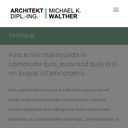
Technical
Fusce nisi malesuada in
commodo quis, euismod quis orci
on augue ullamcorpers.
Nunc euismod lobortis massa, id sollicitudin augue auctor vel.
Integer ornare sollicitudin turpis vitae vestibulum. Curabitur
faucibus ullamcorper lorem sed egestas. Pellentesque laoreet
auctor eros, et consectetur eros auctor eget. Lorem ipsum dolor sit