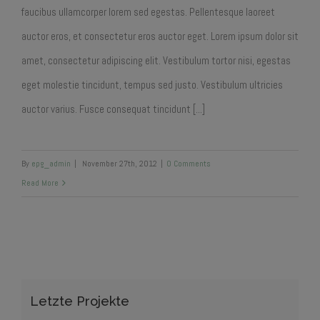
faucibus ullamcorper lorem sed egestas. Pellentesque laoreet
auctor eros, et consectetur eros auctor eget. Lorem ipsum dolor sit
amet, consectetur adipiscing elit. Vestibulum tortor nisi, egestas
eget molestie tincidunt, tempus sed justo. Vestibulum ultricies
auctor varius. Fusce consequat tincidunt [...]
By
epg_admin
|
November 27th, 2012
|
0 Comments
Read More
Letzte Projekte