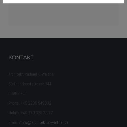
KONTAKT
Architekt Michael K. Walther
Sürther Hauptstrasse 144
50999 Köln
Phone: +49 2236 949002
Mobile: +49 170 325 70 77
Email:
mkw@architektur-walther.de