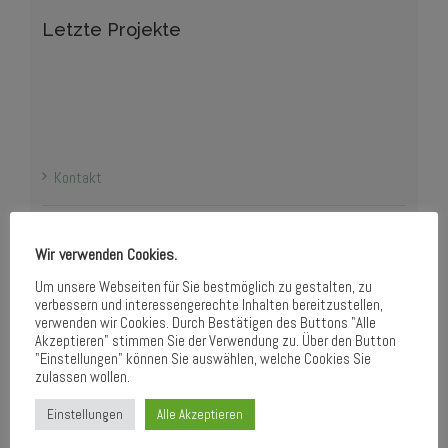
Letzte Projekte
Kontakt
Impressum
Wir verwenden Cookies.
Um unsere Webseiten für Sie bestmöglich zu gestalten, zu
Haftungsausschluss
verbessern und interessengerechte Inhalten bereitzustellen,
verwenden wir Cookies. Durch Bestätigen des Buttons "Alle
Akzeptieren" stimmen Sie der Verwendung zu. Über den Button
Datenschutz­erklärung
"Einstellungen" können Sie auswählen, welche Cookies Sie
zulassen wollen.
Einstellungen
Alle Akzeptieren
Finde uns auf Facebook